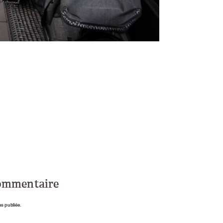
commentaire
as publiée.