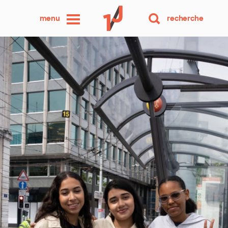
une
menu
recherche
photo
par
jour