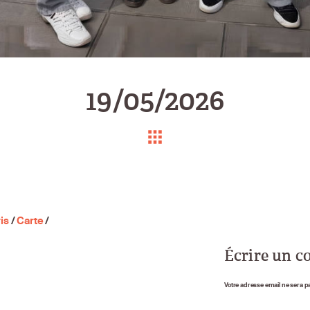
19/05/2026
is
/
Carte
/
Écrire un 
Votre adresse email ne sera p