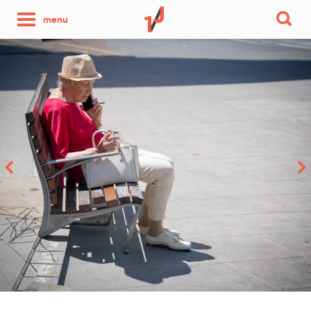
une
menu
photo
par
jour