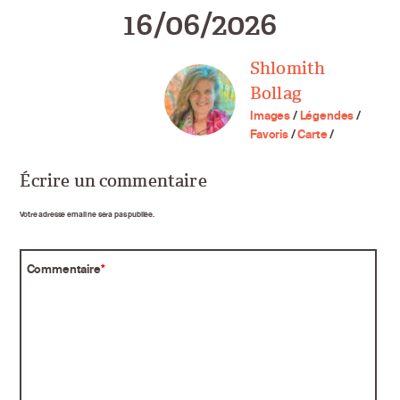
16/06/2026
Shlomith
Bollag
Images
/
Légendes
/
Favoris
/
Carte
/
Écrire un commentaire
Votre adresse email ne sera pas publiée.
Commentaire
*