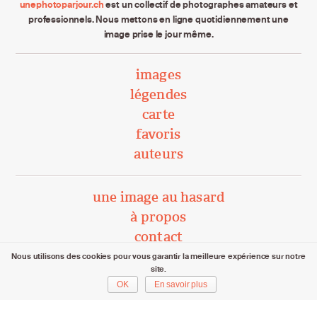
unephotoparjour.ch
est un collectif de photographes amateurs et
professionnels. Nous mettons en ligne quotidiennement une
image prise le jour même.
images
légendes
carte
favoris
auteurs
une image au hasard
à propos
contact
Nous utilisons des cookies pour vous garantir la meilleure expérience sur notre
site.
unephotoparjour.ch/ 2015 – 2026
OK
En savoir plus
Tous droits réservés aux auteurs respectifs.