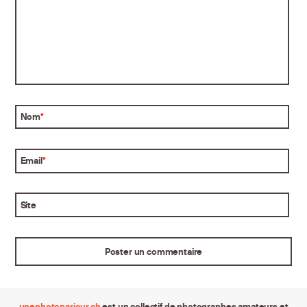
Nom
*
Email
*
Site
unephotoparjour.ch
est un collectif de photographes amateurs et