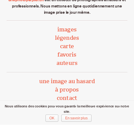
professionnels. Nous mettons en ligne quotidiennement une
image prise le jour même.
images
légendes
carte
favoris
auteurs
une image au hasard
à propos
contact
Nous utilisons des cookies pour vous garantir la meilleure expérience sur notre
site.
unephotoparjour.ch/ 2015 – 2026
OK
En savoir plus
Tous droits réservés aux auteurs respectifs.