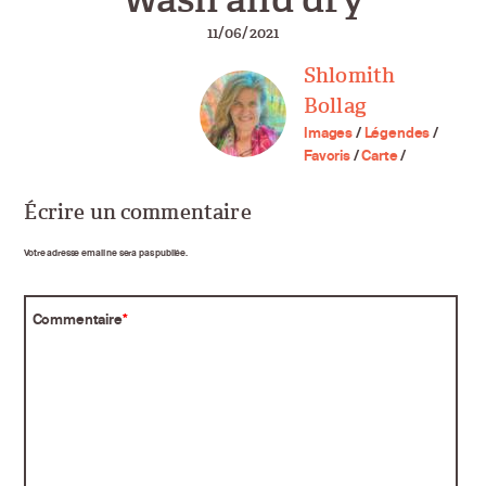
11/06/2021
Shlomith
Bollag
Images
/
Légendes
/
Favoris
/
Carte
/
Écrire un commentaire
Votre adresse email ne sera pas publiée.
Commentaire
*