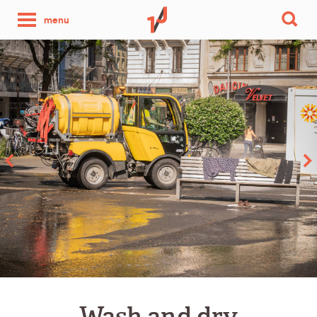
une
menu
photo
par
jour
Wash and dry