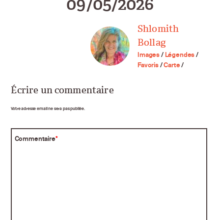
09/05/2026
Shlomith
Bollag
Images
/
Légendes
/
Favoris
/
Carte
/
Écrire un commentaire
Votre adresse email ne sera pas publiée.
Commentaire
*