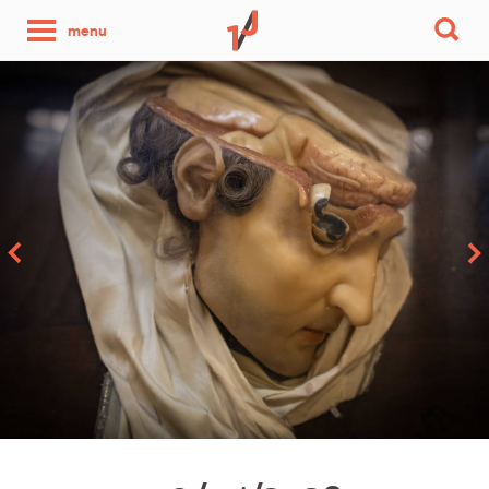
une
menu
photo
par
jour