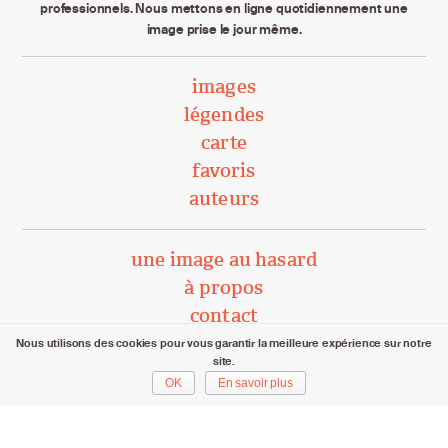
professionnels. Nous mettons en ligne quotidiennement une
image prise le jour même.
images
légendes
carte
favoris
auteurs
une image au hasard
à propos
contact
Nous utilisons des cookies pour vous garantir la meilleure expérience sur notre
site.
unephotoparjour.ch/ 2015 – 2026
OK
En savoir plus
Tous droits réservés aux auteurs respectifs.