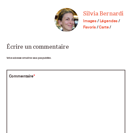
Silvia Bernardi
Images
/
Légendes
/
Favoris
/
Carte
/
Écrire un commentaire
Votre adresse email ne sera pas publiée.
Commentaire
*