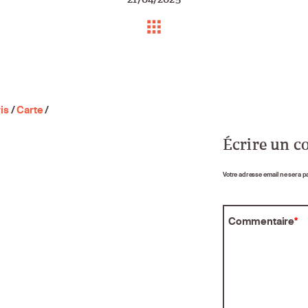
is
/
Carte
/
Écrire un 
Votre adresse email ne sera p
Commentaire
*