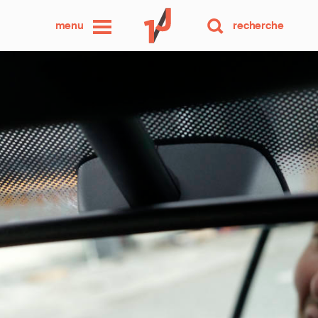
une
menu
recherche
photo
par
jour