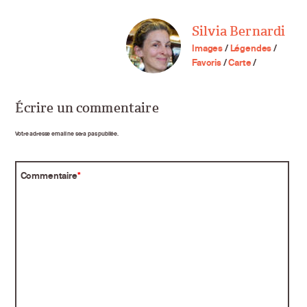
Silvia Bernardi
Images
/
Légendes
/
Favoris
/
Carte
/
Écrire un commentaire
Votre adresse email ne sera pas publiée.
Commentaire
*