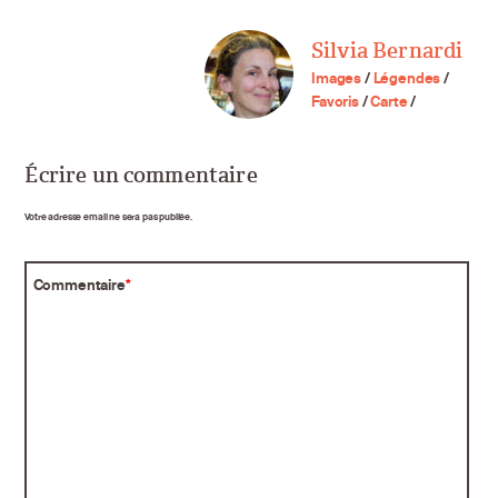
Silvia Bernardi
Images
/
Légendes
/
Favoris
/
Carte
/
Écrire un commentaire
Votre adresse email ne sera pas publiée.
Commentaire
*