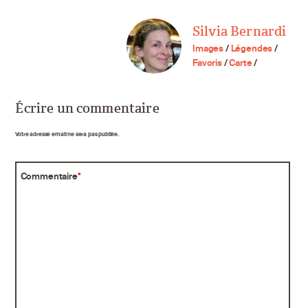
Silvia Bernardi
Images
/
Légendes
/
Favoris
/
Carte
/
Écrire un commentaire
Votre adresse email ne sera pas publiée.
Commentaire
*