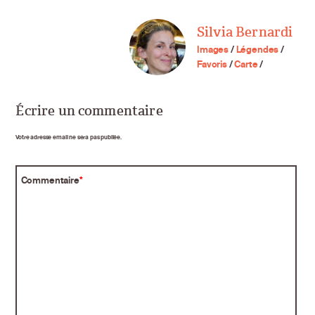
Silvia Bernardi
Images
/
Légendes
/
Favoris
/
Carte
/
Écrire un commentaire
Votre adresse email ne sera pas publiée.
Commentaire
*