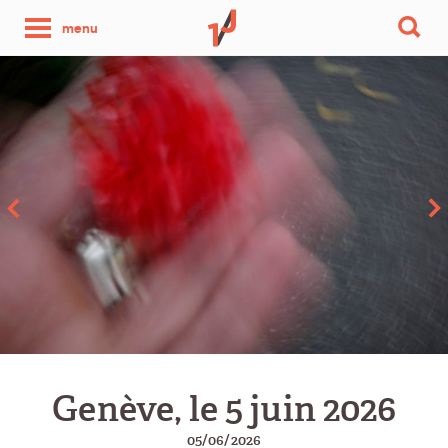
une
menu
photo
par
jour
Genève, le 5 juin 2026
05/06/2026