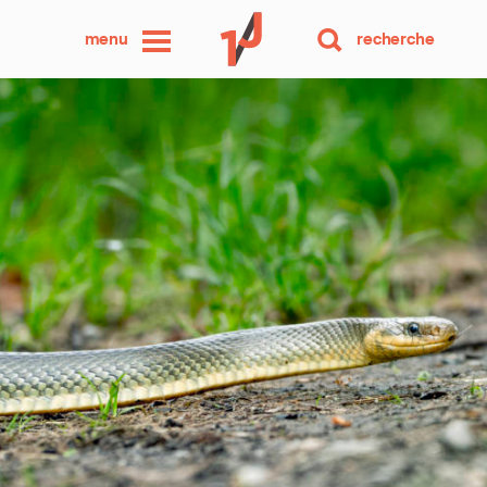
une
menu
recherche
photo
par
jour