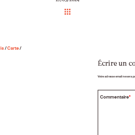
is
/
Carte
/
Écrire un 
Votre adresse email ne sera p
Commentaire
*