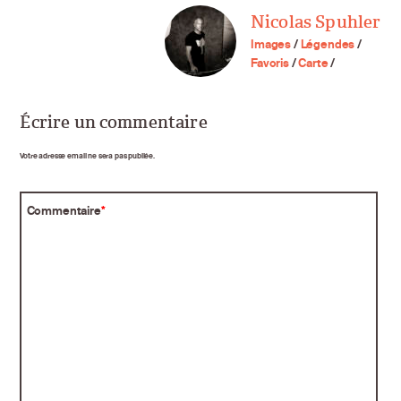
Nicolas Spuhler
Images
/
Légendes
/
Favoris
/
Carte
/
Écrire un commentaire
Votre adresse email ne sera pas publiée.
Commentaire
*