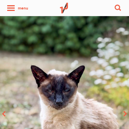
une
menu
photo
par
jour