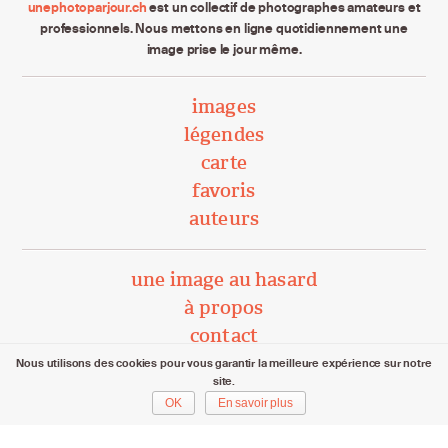
unephotoparjour.ch
est un collectif de photographes amateurs et
professionnels. Nous mettons en ligne quotidiennement une
image prise le jour même.
images
légendes
carte
favoris
auteurs
une image au hasard
à propos
contact
Nous utilisons des cookies pour vous garantir la meilleure expérience sur notre
site.
unephotoparjour.ch/ 2015 – 2026
OK
En savoir plus
Tous droits réservés aux auteurs respectifs.