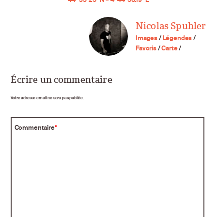
Nicolas Spuhler
Images
/
Légendes
/
Favoris
/
Carte
/
Écrire un commentaire
Votre adresse email ne sera pas publiée.
Commentaire
*