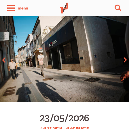
une
menu
photo
par
jour
23/05/2026
44° 33' 25" N – 4° 44' 58.19" E