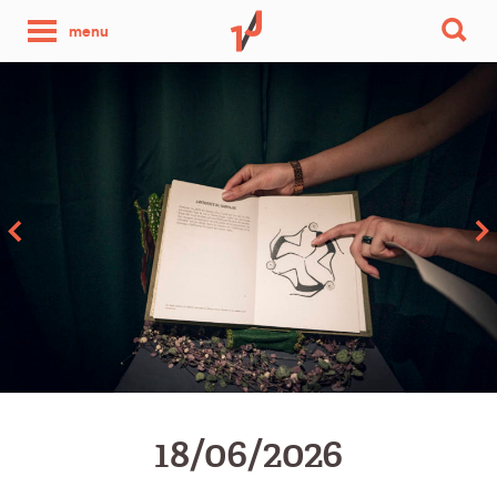
une
menu
photo
par
jour
18/06/2026