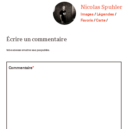
Nicolas Spuhler
Images
/
Légendes
/
Favoris
/
Carte
/
Écrire un commentaire
Votre adresse email ne sera pas publiée.
Commentaire
*