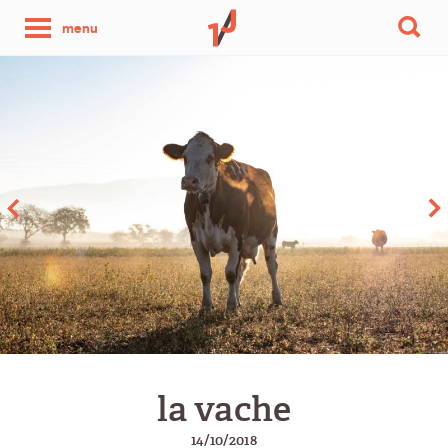
une
menu
photo
par
jour
la vache
14/10/2018