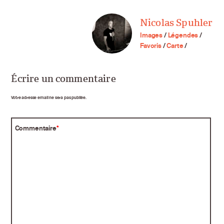
Nicolas Spuhler
Images
/
Légendes
/
Favoris
/
Carte
/
Écrire un commentaire
Votre adresse email ne sera pas publiée.
Commentaire
*