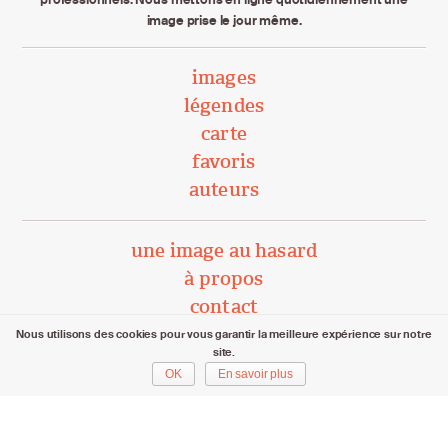
image prise le jour même.
images
légendes
carte
favoris
auteurs
une image au hasard
à propos
contact
Nous utilisons des cookies pour vous garantir la meilleure expérience sur notre
site.
unephotoparjour.ch/ 2015 – 2026
OK
En savoir plus
Tous droits réservés aux auteurs respectifs.