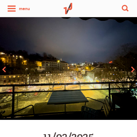
une
menu
photo
par
jour
11/03/2025