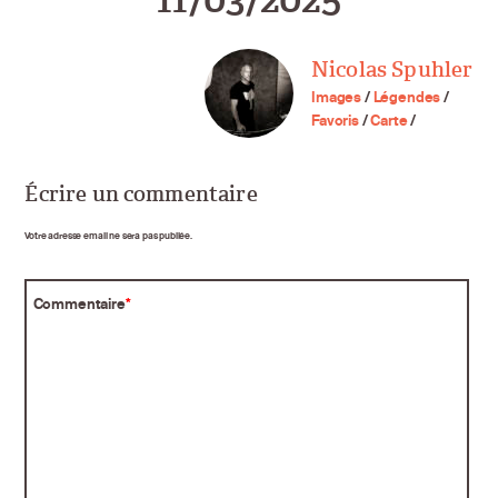
Nicolas Spuhler
Images
/
Légendes
/
Favoris
/
Carte
/
Écrire un commentaire
Votre adresse email ne sera pas publiée.
Commentaire
*