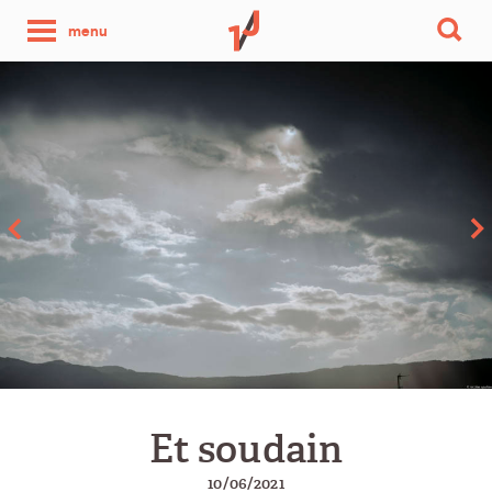
une
menu
photo
par
jour
Et soudain
10/06/2021