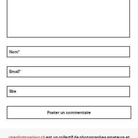
Nom
*
Email
*
Site
unephotoparjour.ch
est un collectif de photographes amateurs et