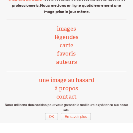
professionnels. Nous mettons en ligne quotidiennement une
image prise le jour même.
images
légendes
carte
favoris
auteurs
une image au hasard
à propos
contact
Nous utilisons des cookies pour vous garantir la meilleure expérience sur notre
site.
unephotoparjour.ch/ 2015 – 2026
OK
En savoir plus
Tous droits réservés aux auteurs respectifs.