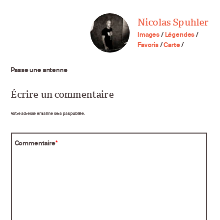
Nicolas Spuhler
Images
/
Légendes
/
Favoris
/
Carte
/
Passe une antenne
Écrire un commentaire
Votre adresse email ne sera pas publiée.
Commentaire
*