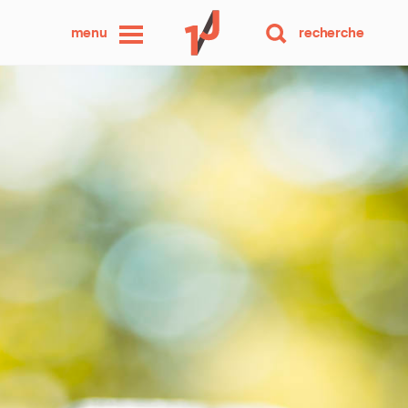
une
menu
recherche
photo
par
jour