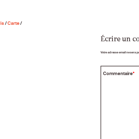
is
/
Carte
/
Écrire un 
Votre adresse email ne sera p
Commentaire
*