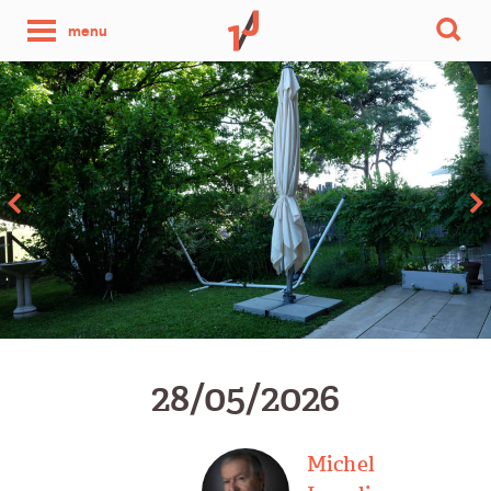
une
menu
photo
par
jour
28/05/2026
Michel