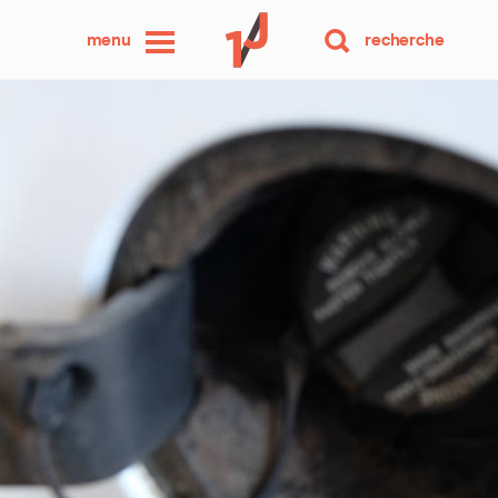
une
menu
recherche
photo
par
jour