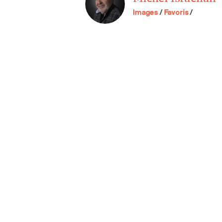
Images
/
Favoris
/