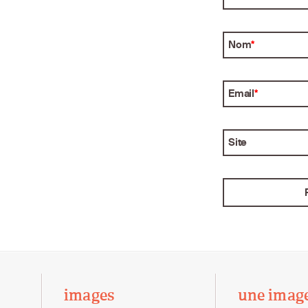
Nom
*
Email
*
Site
images
une imag