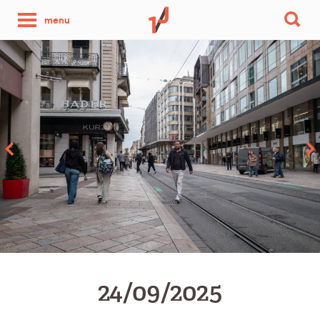
une
menu
photo
par
jour
24/09/2025