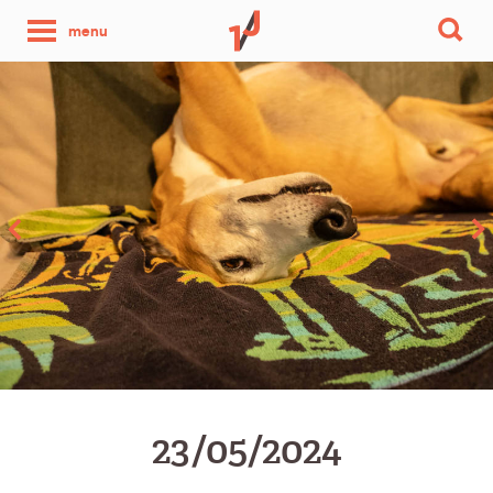
une
menu
photo
par
jour
23/05/2024