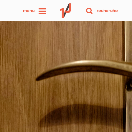
une
menu
recherche
photo
par
jour