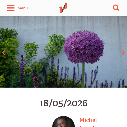
une
menu
photo
par
jour
18/05/2026
Michel