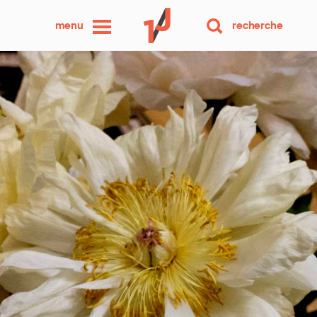
une
menu
recherche
photo
par
jour