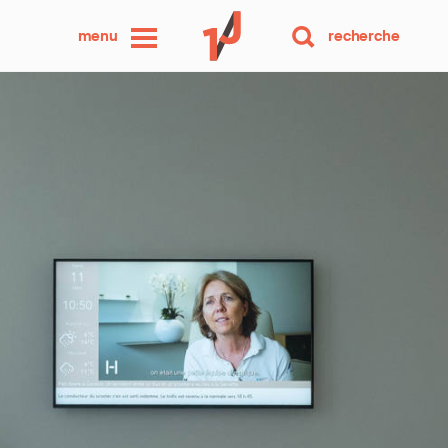
une
menu
recherche
photo
par
jour