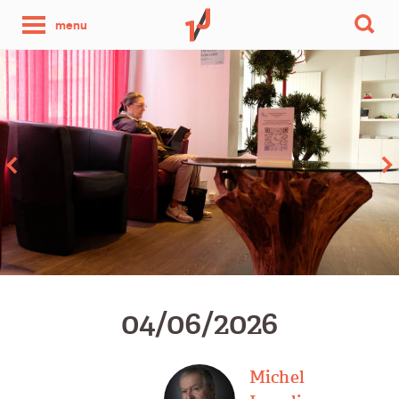
une
menu
photo
par
jour
04/06/2026
Michel