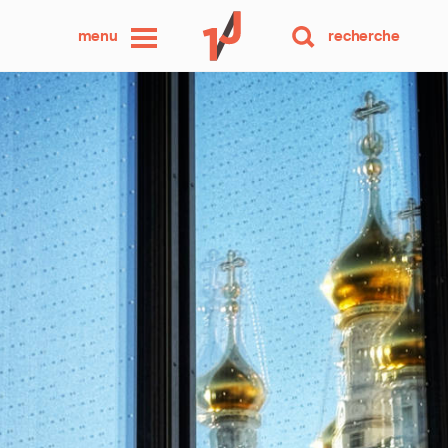
une
menu
recherche
photo
par
jour