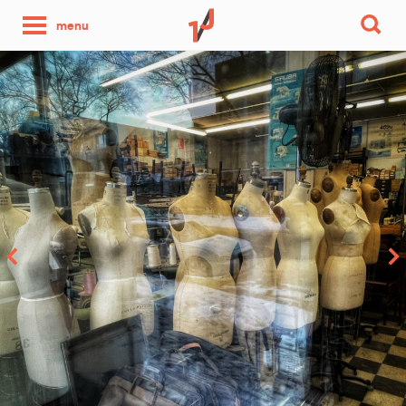
une
menu
photo
par
jour