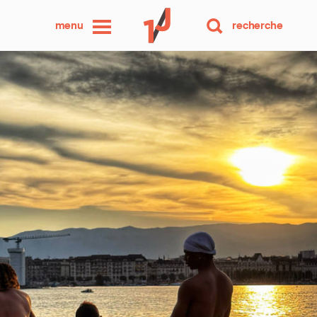
une
menu
recherche
photo
par
jour