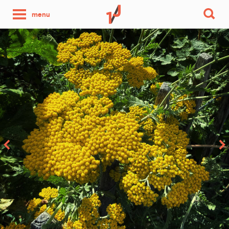
une
menu
photo
par
jour