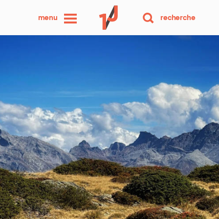
une
menu
recherche
photo
par
jour