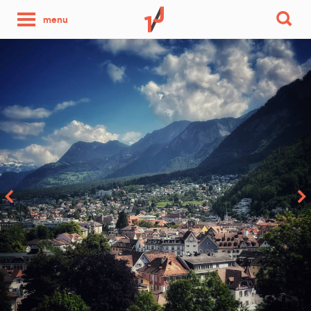
une
menu
photo
par
jour