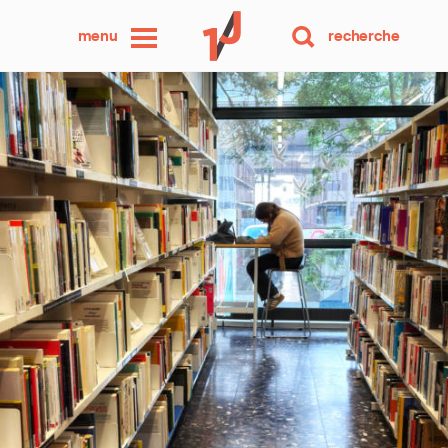
une
menu
recherche
photo
par
jour