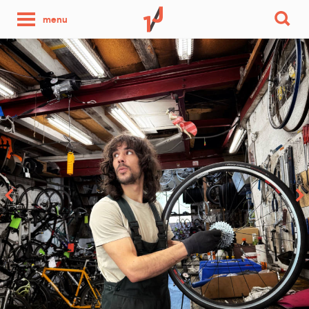
une
menu
photo
par
jour