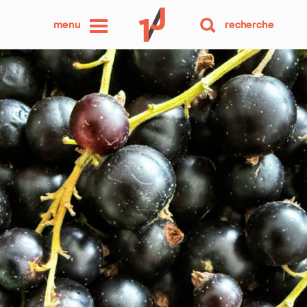
une
menu
recherche
photo
par
jour