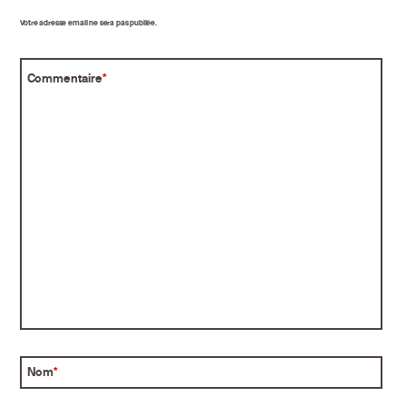
Votre adresse email ne sera pas publiée.
Commentaire
*
Nom
*