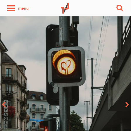
une
menu
photo
par
jour