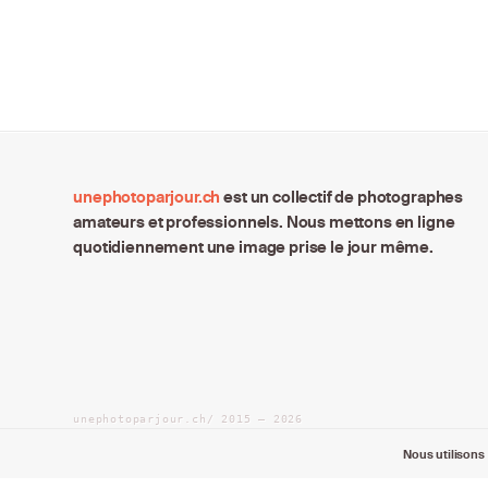
unephotoparjour.ch
est un collectif de photographes
amateurs et professionnels. Nous mettons en ligne
quotidiennement une image prise le jour même.
unephotoparjour.ch/ 2015 – 2026
Tous droits réservés aux auteurs respectifs.
Nous utilisons 