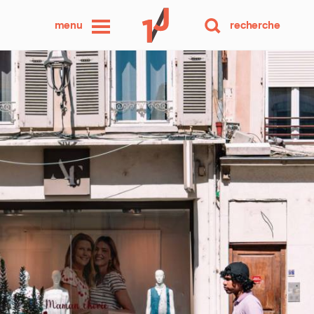
une
menu
recherche
photo
par
jour