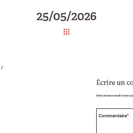
25/05/2026
e
/
Écrire un 
Votre adresse email ne sera p
Commentaire
*