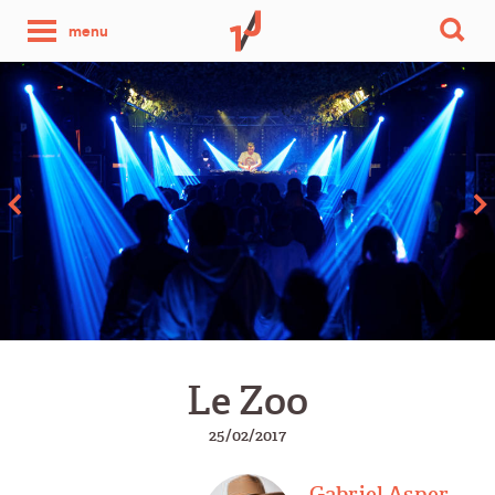
une
menu
photo
par
jour
Le Zoo
25/02/2017
Gabriel Asper