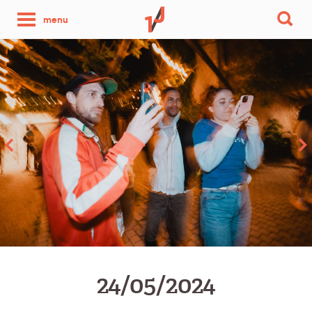
une
menu
photo
par
jour
24/05/2024