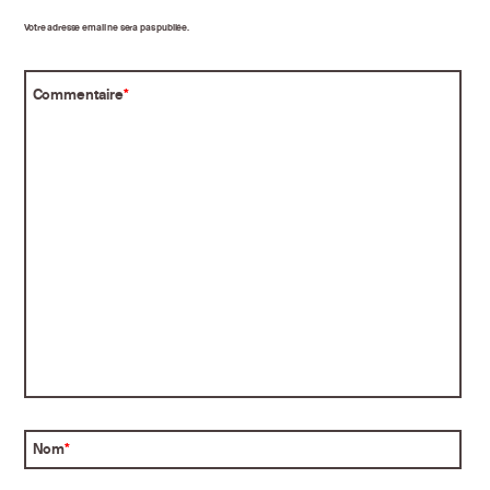
Votre adresse email ne sera pas publiée.
Commentaire
*
Nom
*