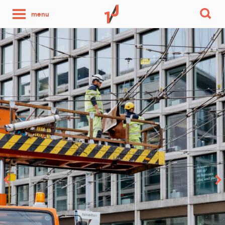
une
menu
photo
par
jour