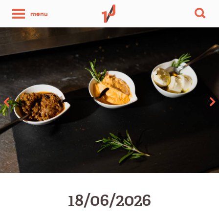
une
menu
photo
par
jour
18/06/2026