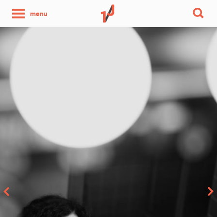
une
menu
photo
par
jour