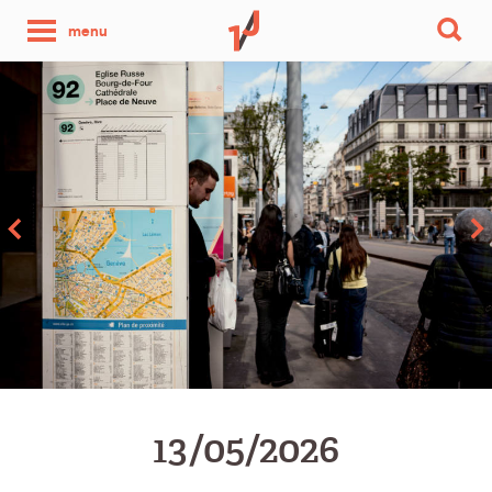
une
menu
photo
par
jour
13/05/2026