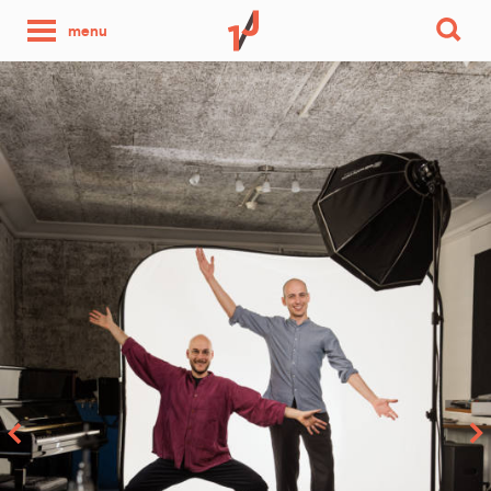
une
menu
photo
par
jour