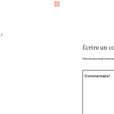
e
/
Écrire un 
Votre adresse email ne sera p
Commentaire
*