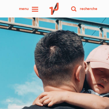
une
menu
recherche
photo
par
jour