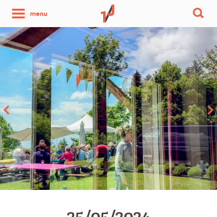
une
menu
photo
par
jour
25/05/2024