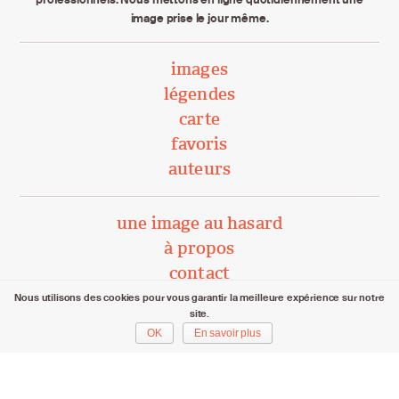
image prise le jour même.
images
légendes
carte
favoris
auteurs
une image au hasard
à propos
contact
Nous utilisons des cookies pour vous garantir la meilleure expérience sur notre
site.
unephotoparjour.ch/ 2015 – 2026
OK
En savoir plus
Tous droits réservés aux auteurs respectifs.