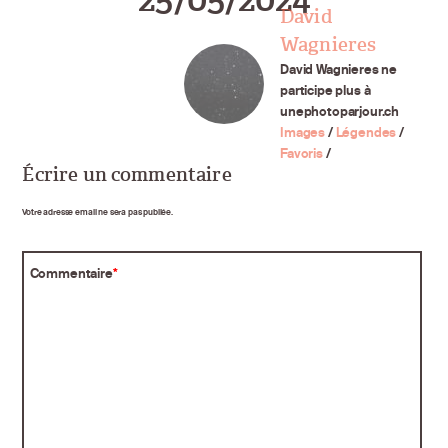
David
Wagnieres
David Wagnieres ne
participe plus à
unephotoparjour.ch
Images
/
Légendes
/
Favoris
/
Écrire un commentaire
Votre adresse email ne sera pas publiée.
Commentaire
*