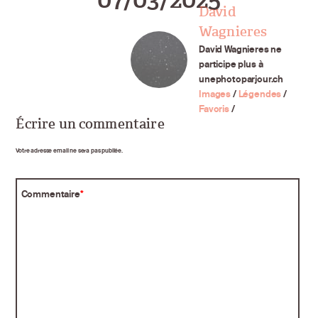
David
Wagnieres
David Wagnieres ne
participe plus à
unephotoparjour.ch
Images
/
Légendes
/
Favoris
/
Écrire un commentaire
Votre adresse email ne sera pas publiée.
Commentaire
*