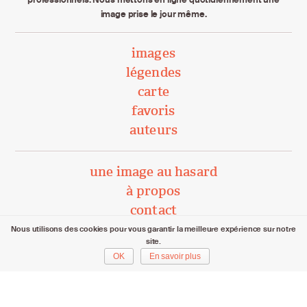
image prise le jour même.
images
légendes
carte
favoris
auteurs
une image au hasard
à propos
contact
Nous utilisons des cookies pour vous garantir la meilleure expérience sur notre
site.
unephotoparjour.ch/ 2015 – 2026
OK
En savoir plus
Tous droits réservés aux auteurs respectifs.