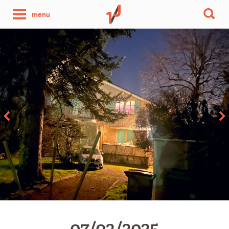
une
menu
photo
par
jour
07/03/2025