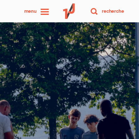
une
menu
recherche
photo
par
jour